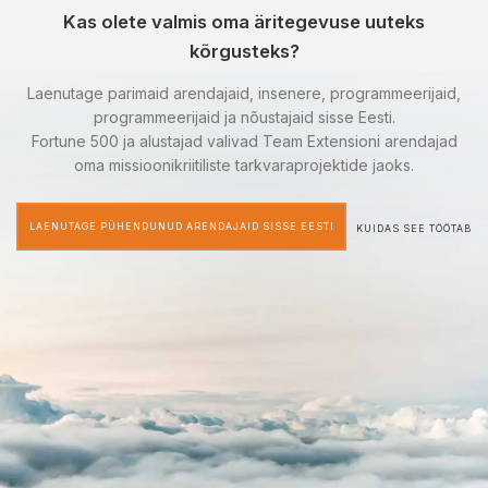
Kas olete valmis oma äritegevuse uuteks
kõrgusteks?
Laenutage parimaid arendajaid, insenere, programmeerijaid,
programmeerijaid ja nõustajaid sisse Eesti.
Fortune 500 ja alustajad valivad Team Extensioni arendajad
oma missioonikriitiliste tarkvaraprojektide jaoks.
LAENUTAGE PÜHENDUNUD ARENDAJAID SISSE EESTI
KUIDAS SEE TÖÖTAB