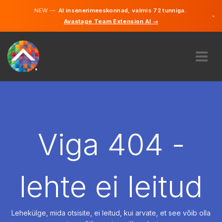
NEW —
AI insenerimeeskonnad, valmis 72 tunniga.
×
Avastage Team Extension AI →
Eesti
Inglise
MEIST
EKSPERTIIS
KUIDAS SEE TÖÖTAB
KARJÄÄR
Viga 404 -
PALKAMA
EESTI
lehte ei leitud
ET
ALUSTAMA
Lehekülge, mida otsisite, ei leitud, kui arvate, et see võib olla