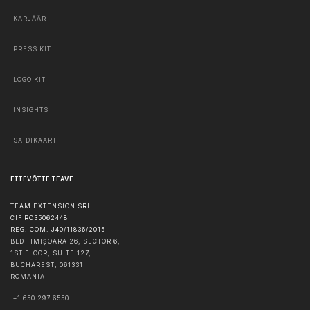
KARJÄÄR
PRESS KIT
LOGO KIT
INSIGHTS
SAIDIKAART
ETTEVÕTTE TEAVE
TEAM EXTENSION SRL
CIF RO35062448
REG. COM. J40/11836/2015
BLD TIMIȘOARA 26, SECTOR 6,
1ST FLOOR, SUITE 127,
BUCHAREST
,
061331
ROMANIA
+1 650 297 6550