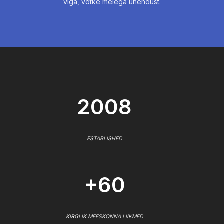
viga, võtke meiega ühendust.
2008
ESTABLISHED
+60
KIRGLIK MEESKONNA LIIKMED