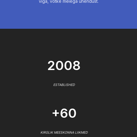
viga, võtke meiega ühendust.
2008
ESTABLISHED
+60
KIRGLIK MEESKONNA LIIKMED