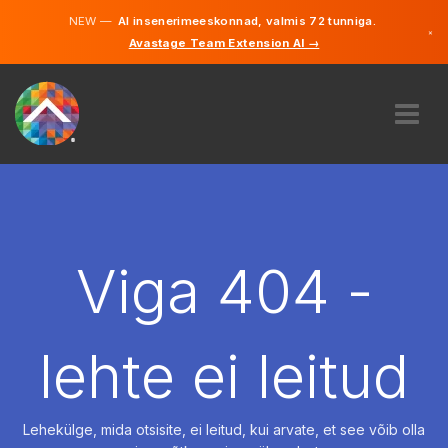
NEW —
AI insenerimeeskonnad, valmis 72 tunniga.
×
Avastage Team Extension AI →
Eesti
Inglise
MEIST
EKSPERTIIS
KUIDAS SEE TÖÖTAB
KARJÄÄR
Viga 404 -
PALKAMA
EESTI
lehte ei leitud
ET
ALUSTAMA
Lehekülge, mida otsisite, ei leitud, kui arvate, et see võib olla