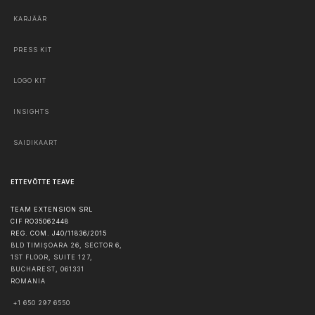
KARJÄÄR
PRESS KIT
LOGO KIT
INSIGHTS
SAIDIKAART
ETTEVÕTTE TEAVE
TEAM EXTENSION SRL
CIF RO35062448
REG. COM. J40/11836/2015
BLD TIMIȘOARA 26, SECTOR 6,
1ST FLOOR, SUITE 127,
BUCHAREST
,
061331
ROMANIA
+1 650 297 6550