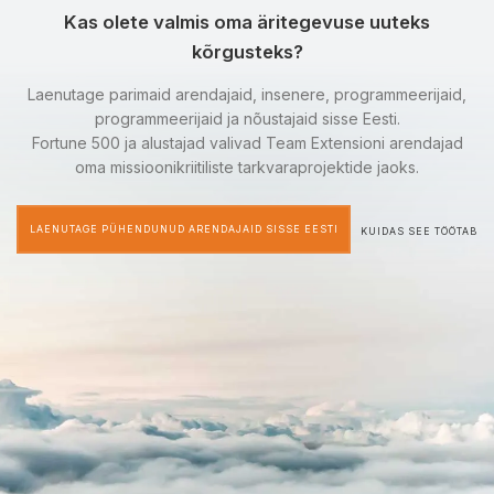
Kas olete valmis oma äritegevuse uuteks
kõrgusteks?
Laenutage parimaid arendajaid, insenere, programmeerijaid,
programmeerijaid ja nõustajaid sisse Eesti.
Fortune 500 ja alustajad valivad Team Extensioni arendajad
oma missioonikriitiliste tarkvaraprojektide jaoks.
LAENUTAGE PÜHENDUNUD ARENDAJAID SISSE EESTI
KUIDAS SEE TÖÖTAB