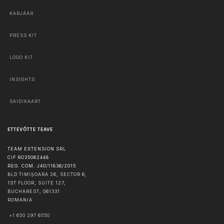
KARJÄÄR
PRESS KIT
LOGO KIT
INSIGHTS
SAIDIKAART
ETTEVÕTTE TEAVE
TEAM EXTENSION SRL
CIF RO35062448
REG. COM. J40/11836/2015
BLD TIMIȘOARA 26, SECTOR 6,
1ST FLOOR, SUITE 127,
BUCHAREST
,
061331
ROMANIA
+1 650 297 6550