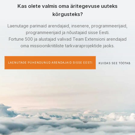
Kas olete valmis oma äritegevuse uuteks
kõrgusteks?
Laenutage parimaid arendajaid, insenere, programmeerijaid,
programmeerijaid ja nõustajaid sisse Eesti.
Fortune 500 ja alustajad valivad Team Extensioni arendajad
oma missioonikriitiliste tarkvaraprojektide jaoks.
LAENUTAGE PÜHENDUNUD ARENDAJAID SISSE EESTI
KUIDAS SEE TÖÖTAB