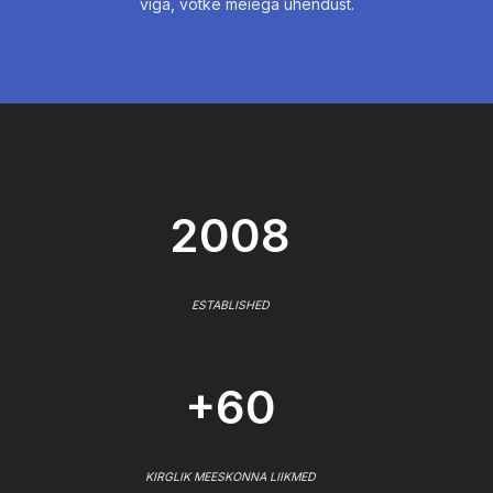
viga, võtke meiega ühendust.
2008
ESTABLISHED
+60
KIRGLIK MEESKONNA LIIKMED