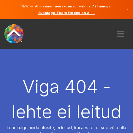
NEW —
AI insenerimeeskonnad, valmis 72 tunniga.
×
Avastage Team Extension AI →
Eesti
Inglise
MEIST
EKSPERTIIS
KUIDAS SEE TÖÖTAB
KARJÄÄR
Viga 404 -
PALKAMA
EESTI
lehte ei leitud
ET
ALUSTAMA
Lehekülge, mida otsisite, ei leitud, kui arvate, et see võib olla