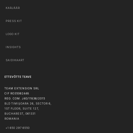
KARJÄÄR
PRESS KIT
LOGO KIT
INSIGHTS
SAIDIKAART
ETTEVÕTTE TEAVE
TEAM EXTENSION SRL
CIF RO35062448
REG. COM. J40/11836/2015
BLD TIMIȘOARA 26, SECTOR 6,
1ST FLOOR, SUITE 127,
BUCHAREST
,
061331
ROMANIA
+1 650 297 6550