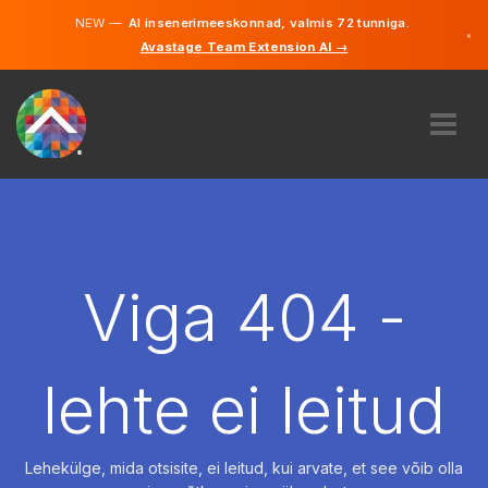
NEW —
AI insenerimeeskonnad, valmis 72 tunniga.
×
Avastage Team Extension AI →
Eesti
Inglise
MEIST
EKSPERTIIS
KUIDAS SEE TÖÖTAB
KARJÄÄR
Viga 404 -
PALKAMA
EESTI
lehte ei leitud
ET
ALUSTAMA
Lehekülge, mida otsisite, ei leitud, kui arvate, et see võib olla