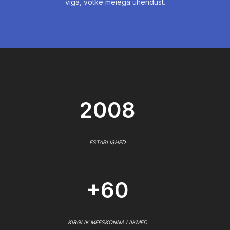
viga, võtke meiega ühendust.
2008
ESTABLISHED
+60
KIRGLIK MEESKONNA LIIKMED