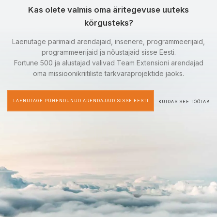
Kas olete valmis oma äritegevuse uuteks
kõrgusteks?
Laenutage parimaid arendajaid, insenere, programmeerijaid,
programmeerijaid ja nõustajaid sisse Eesti.
Fortune 500 ja alustajad valivad Team Extensioni arendajad
oma missioonikriitiliste tarkvaraprojektide jaoks.
LAENUTAGE PÜHENDUNUD ARENDAJAID SISSE EESTI
KUIDAS SEE TÖÖTAB