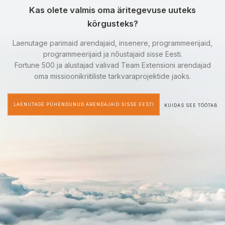
Kas olete valmis oma äritegevuse uuteks
kõrgusteks?
Laenutage parimaid arendajaid, insenere, programmeerijaid,
programmeerijaid ja nõustajaid sisse Eesti.
Fortune 500 ja alustajad valivad Team Extensioni arendajad
oma missioonikriitiliste tarkvaraprojektide jaoks.
LAENUTAGE PÜHENDUNUD ARENDAJAID SISSE EESTI
KUIDAS SEE TÖÖTAB