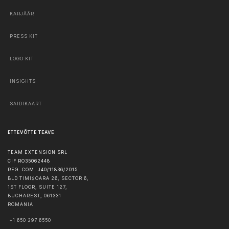
KARJÄÄR
PRESS KIT
LOGO KIT
INSIGHTS
SAIDIKAART
ETTEVÕTTE TEAVE
TEAM EXTENSION SRL
CIF RO35062448
REG. COM. J40/11836/2015
BLD TIMIȘOARA 26, SECTOR 6,
1ST FLOOR, SUITE 127,
BUCHAREST
,
061331
ROMANIA
+1 650 297 6550