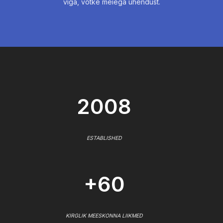
viga, võtke meiega ühendust.
2008
ESTABLISHED
+60
KIRGLIK MEESKONNA LIIKMED