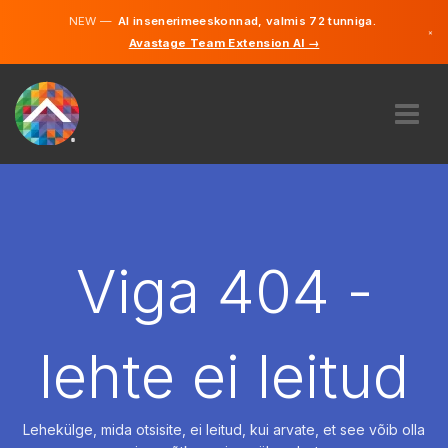
NEW —
AI insenerimeeskonnad, valmis 72 tunniga.
×
Avastage Team Extension AI →
Eesti
Inglise
MEIST
EKSPERTIIS
KUIDAS SEE TÖÖTAB
KARJÄÄR
Viga 404 -
PALKAMA
EESTI
lehte ei leitud
ET
ALUSTAMA
Lehekülge, mida otsisite, ei leitud, kui arvate, et see võib olla