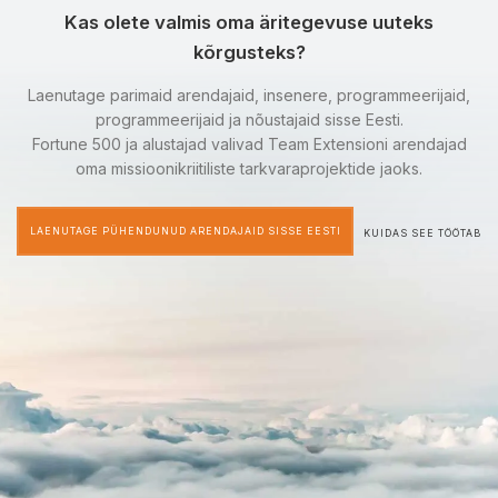
Kas olete valmis oma äritegevuse uuteks
kõrgusteks?
Laenutage parimaid arendajaid, insenere, programmeerijaid,
programmeerijaid ja nõustajaid sisse Eesti.
Fortune 500 ja alustajad valivad Team Extensioni arendajad
oma missioonikriitiliste tarkvaraprojektide jaoks.
LAENUTAGE PÜHENDUNUD ARENDAJAID SISSE EESTI
KUIDAS SEE TÖÖTAB