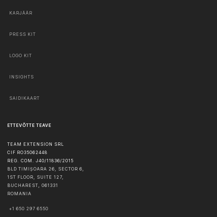
KARJÄÄR
PRESS KIT
LOGO KIT
INSIGHTS
SAIDIKAART
ETTEVÕTTE TEAVE
TEAM EXTENSION SRL
CIF RO35062448
REG. COM. J40/11836/2015
BLD TIMIȘOARA 26, SECTOR 6,
1ST FLOOR, SUITE 127,
BUCHAREST
,
061331
ROMANIA
+1 650 297 6550