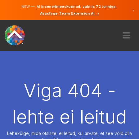
NEW —
AI insenerimeeskonnad, valmis 72 tunniga.
×
Avastage Team Extension AI →
Eesti
Inglise
MEIST
EKSPERTIIS
KUIDAS SEE TÖÖTAB
KARJÄÄR
Viga 404 -
PALKAMA
EESTI
lehte ei leitud
ET
ALUSTAMA
Lehekülge, mida otsisite, ei leitud, kui arvate, et see võib olla