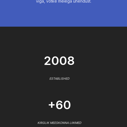
viga, võtke meiega ühendust.
2008
ESTABLISHED
+60
KIRGLIK MEESKONNA LIIKMED