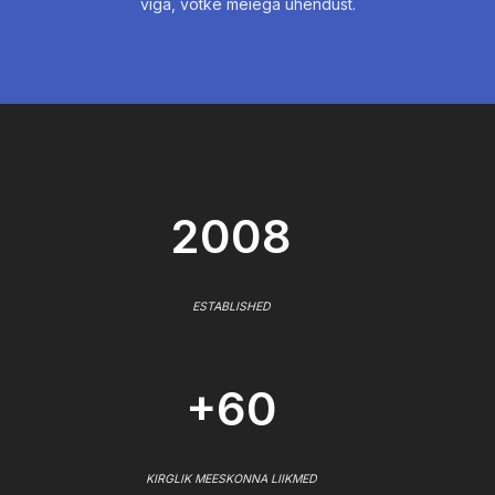
viga, võtke meiega ühendust.
2008
ESTABLISHED
+60
KIRGLIK MEESKONNA LIIKMED