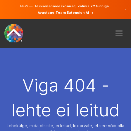
NEW —
AI insenerimeeskonnad, valmis 72 tunniga.
×
Avastage Team Extension AI →
Eesti
Inglise
MEIST
EKSPERTIIS
KUIDAS SEE TÖÖTAB
KARJÄÄR
Viga 404 -
PALKAMA
EESTI
lehte ei leitud
ET
ALUSTAMA
Lehekülge, mida otsisite, ei leitud, kui arvate, et see võib olla