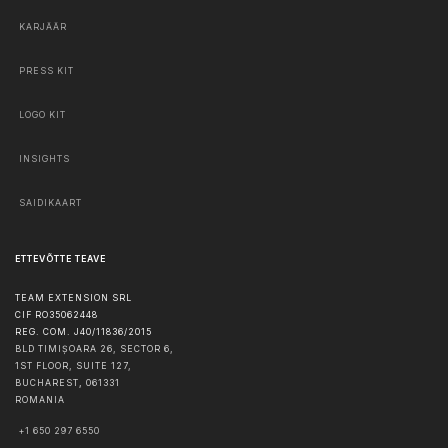
KARJÄÄR
PRESS KIT
LOGO KIT
INSIGHTS
SAIDIKAART
ETTEVÕTTE TEAVE
TEAM EXTENSION SRL
CIF RO35062448
REG. COM. J40/11836/2015
BLD TIMIȘOARA 26, SECTOR 6,
1ST FLOOR, SUITE 127,
BUCHAREST
,
061331
ROMANIA
+1 650 297 6550