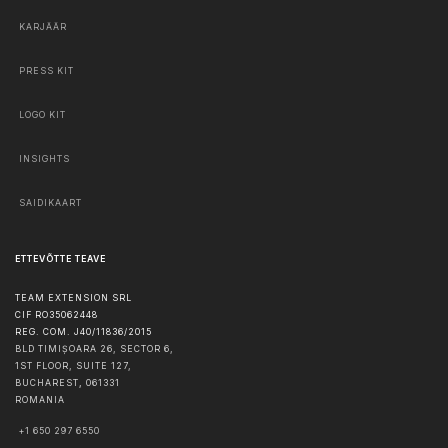
KARJÄÄR
PRESS KIT
LOGO KIT
INSIGHTS
SAIDIKAART
ETTEVÕTTE TEAVE
TEAM EXTENSION SRL
CIF RO35062448
REG. COM. J40/11836/2015
BLD TIMIȘOARA 26, SECTOR 6,
1ST FLOOR, SUITE 127,
BUCHAREST
,
061331
ROMANIA
+1 650 297 6550