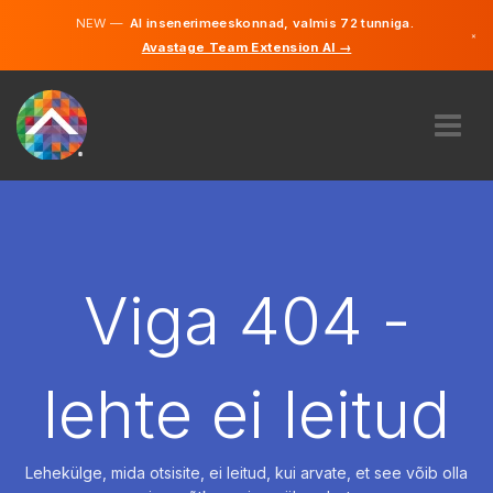
NEW —
AI insenerimeeskonnad, valmis 72 tunniga.
×
Avastage Team Extension AI →
Eesti
Inglise
MEIST
EKSPERTIIS
KUIDAS SEE TÖÖTAB
KARJÄÄR
Viga 404 -
PALKAMA
EESTI
lehte ei leitud
ET
ALUSTAMA
Lehekülge, mida otsisite, ei leitud, kui arvate, et see võib olla