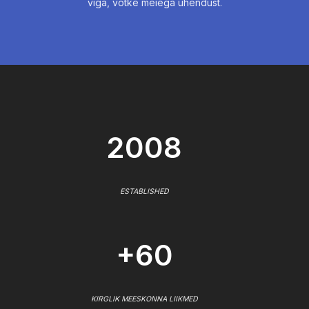
viga, võtke meiega ühendust.
2008
ESTABLISHED
+60
KIRGLIK MEESKONNA LIIKMED