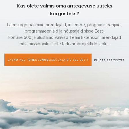
Kas olete valmis oma äritegevuse uuteks
kõrgusteks?
Laenutage parimaid arendajaid, insenere, programmeerijaid,
programmeerijaid ja nõustajaid sisse Eesti.
Fortune 500 ja alustajad valivad Team Extensioni arendajad
oma missioonikriitiliste tarkvaraprojektide jaoks.
LAENUTAGE PÜHENDUNUD ARENDAJAID SISSE EESTI
KUIDAS SEE TÖÖTAB