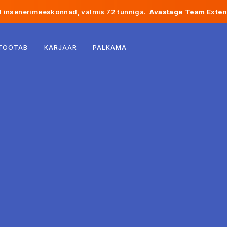
 insenerimeeskonnad, valmis 72 tunniga.
Avastage Team Exten
Belgia
 TÖÖTAB
KARJÄÄR
PALKAMA
Prantsusmaa
Iirimaa
Holland
Šveits
Ameerika Ühendriigid
Bosnia ja Hertsegoviina
Eesti
Läti
Moldova