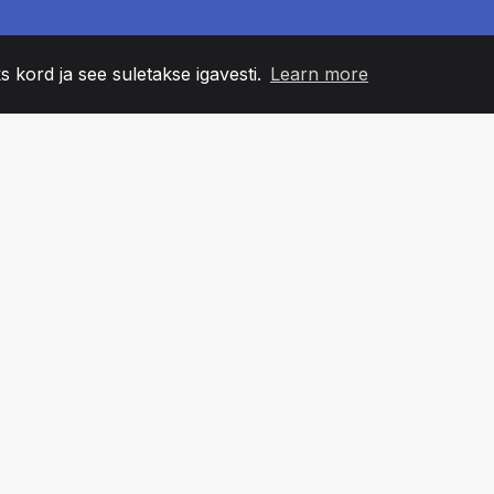
s kord ja see suletakse igavesti.
Learn more
60
+36
7
NNA LIIKMED
COUNTRIES
BÜRO