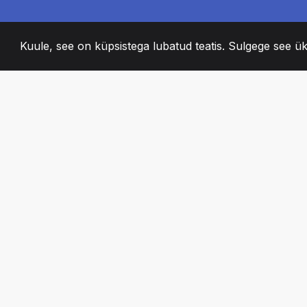
Kuule, see on küpsistega lubatud teatis. Sulgege see ük
2008
+
ESTABLISHED
KIRGLIK MEESKO