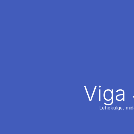
Viga 
Lehekülge, mida 