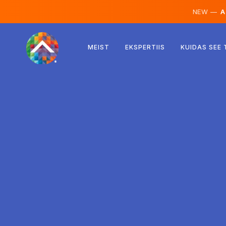
NEW —
AI
Austria
MEIST
EKSPERTIIS
KUIDAS SEE
Soome
Island
Luksemburg
Rootsi
Ühendkuningriik
Albaania
Tšehhi
Ungari
Põhja-Makedoonia