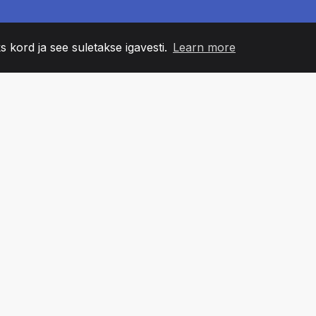
s kord ja see suletakse igavesti.
Learn more
60
+36
7
NNA LIIKMED
COUNTRIES
BÜRO