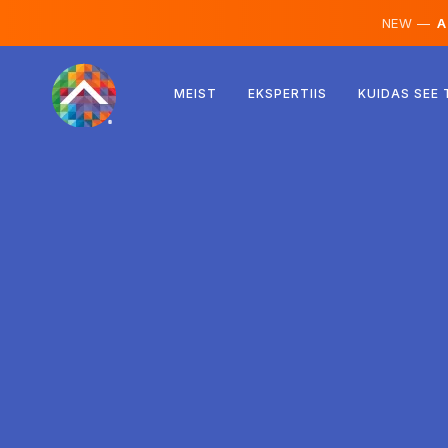
NEW —
AI
Austria
MEIST
EKSPERTIIS
KUIDAS SEE
Soome
Island
Luksemburg
Rootsi
Ühendkuningriik
Albaania
Tšehhi
Ungari
Põhja-Makedoonia