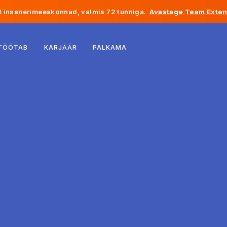
 insenerimeeskonnad, valmis 72 tunniga.
Avastage Team Exten
Belgia
 TÖÖTAB
KARJÄÄR
PALKAMA
Prantsusmaa
Iirimaa
Holland
Šveits
Ameerika Ühendriigid
Bosnia ja Hertsegoviina
Eesti
Läti
Moldova