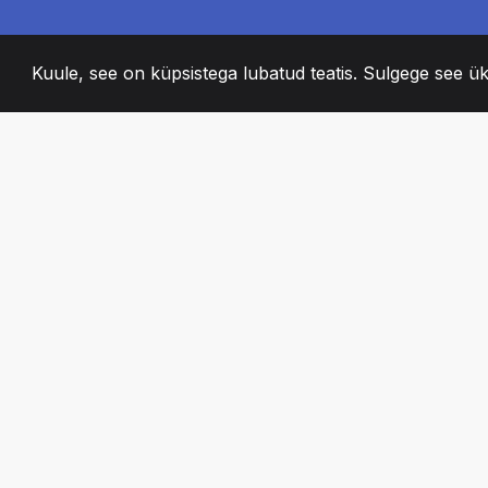
Kuule, see on küpsistega lubatud teatis. Sulgege see ük
2008
+
ESTABLISHED
KIRGLIK MEESKO