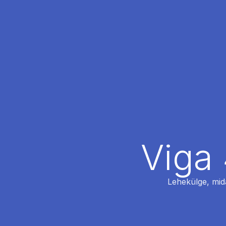
Viga 
Lehekülge, mida 