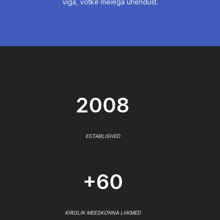
viga, võtke meiega ühendust.
2008
ESTABLISHED
+60
KIRGLIK MEESKONNA LIIKMED