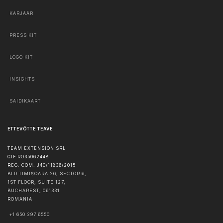
KARJÄÄR
PRESS KIT
LOGO KIT
INSIGHTS
SAIDIKAART
ETTEVÕTTE TEAVE
TEAM EXTENSION SRL
CIF RO35062448
REG. COM. J40/11836/2015
BLD TIMIȘOARA 26, SECTOR 6,
1ST FLOOR, SUITE 127,
BUCHAREST
,
061331
ROMANIA
+1 650 297 6550