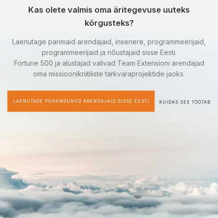
Kas olete valmis oma äritegevuse uuteks
kõrgusteks?
Laenutage parimaid arendajaid, insenere, programmeerijaid,
programmeerijaid ja nõustajaid sisse Eesti.
Fortune 500 ja alustajad valivad Team Extensioni arendajad
oma missioonikriitiliste tarkvaraprojektide jaoks.
LAENUTAGE PÜHENDUNUD ARENDAJAID SISSE EESTI
KUIDAS SEE TÖÖTAB