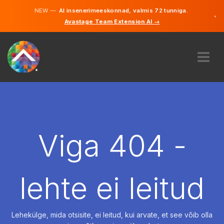
NEW —
AI insenerimeeskonnad, valmis 72 tunniga.
×
Avastage Team Extension AI →
Eesti
Inglise
MEIST
EKSPERTIIS
KUIDAS SEE TÖÖTAB
KARJÄÄR
Viga 404 -
PALKAMA
EESTI
lehte ei leitud
ET
ALUSTAMA
Lehekülge, mida otsisite, ei leitud, kui arvate, et see võib olla