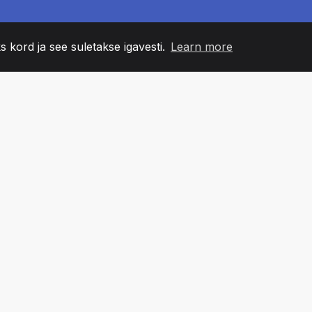
s kord ja see suletakse igavesti.
Learn more
60
+36
7
NNA LIIKMED
COUNTRIES
BÜRO