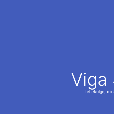
Viga 
Lehekülge, mida 