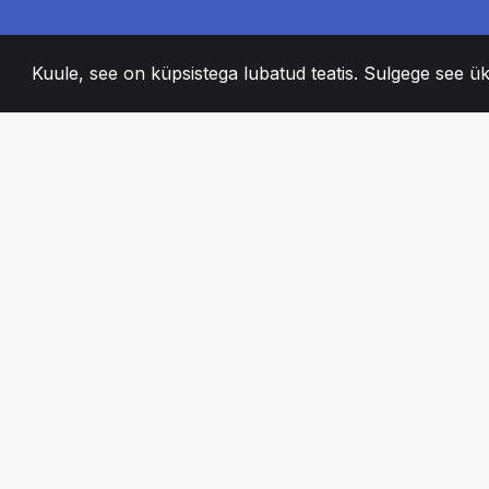
Kuule, see on küpsistega lubatud teatis. Sulgege see ük
2008
+
ESTABLISHED
KIRGLIK MEESKO