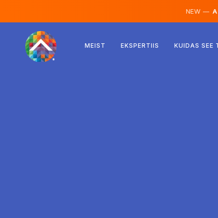
NEW —
AI
Austria
MEIST
EKSPERTIIS
KUIDAS SEE
Soome
Island
Luksemburg
Rootsi
Ühendkuningriik
Albaania
Tšehhi
Ungari
Põhja-Makedoonia