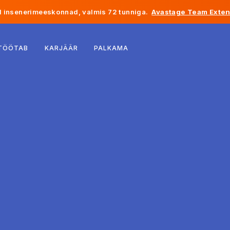
 insenerimeeskonnad, valmis 72 tunniga.
Avastage Team Exten
Belgia
 TÖÖTAB
KARJÄÄR
PALKAMA
Prantsusmaa
Iirimaa
Holland
Šveits
Ameerika Ühendriigid
Bosnia ja Hertsegoviina
Eesti
Läti
Moldova