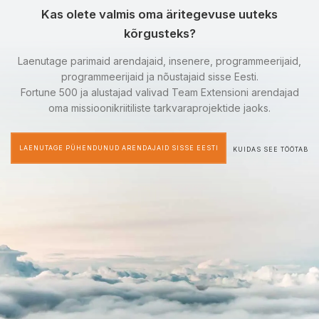
Kas olete valmis oma äritegevuse uuteks
kõrgusteks?
Laenutage parimaid arendajaid, insenere, programmeerijaid,
programmeerijaid ja nõustajaid sisse Eesti.
Fortune 500 ja alustajad valivad Team Extensioni arendajad
oma missioonikriitiliste tarkvaraprojektide jaoks.
LAENUTAGE PÜHENDUNUD ARENDAJAID SISSE EESTI
KUIDAS SEE TÖÖTAB