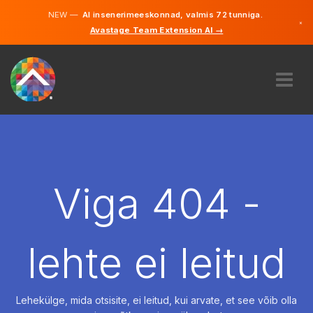
NEW —
AI insenerimeeskonnad, valmis 72 tunniga.
×
Avastage Team Extension AI →
Eesti
Inglise
MEIST
EKSPERTIIS
KUIDAS SEE TÖÖTAB
KARJÄÄR
Viga 404 -
PALKAMA
EESTI
lehte ei leitud
ET
ALUSTAMA
Lehekülge, mida otsisite, ei leitud, kui arvate, et see võib olla