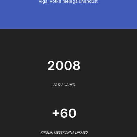
viga, võtke meiega ühendust.
2008
ESTABLISHED
+60
KIRGLIK MEESKONNA LIIKMED