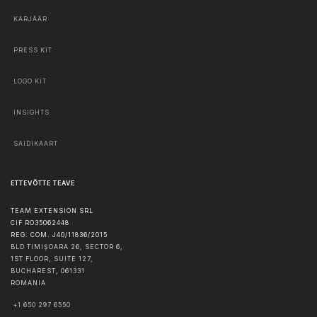
KARJÄÄR
PRESS KIT
LOGO KIT
INSIGHTS
SAIDIKAART
ETTEVÕTTE TEAVE
TEAM EXTENSION SRL
CIF RO35062448
REG. COM. J40/11836/2015
BLD TIMIȘOARA 26, SECTOR 6,
1ST FLOOR, SUITE 127,
BUCHAREST
,
061331
ROMANIA
+1 650 297 6550