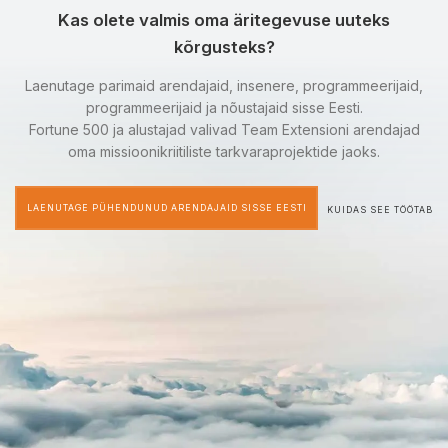
Kas olete valmis oma äritegevuse uuteks
kõrgusteks?
Laenutage parimaid arendajaid, insenere, programmeerijaid,
programmeerijaid ja nõustajaid sisse Eesti.
Fortune 500 ja alustajad valivad Team Extensioni arendajad
oma missioonikriitiliste tarkvaraprojektide jaoks.
LAENUTAGE PÜHENDUNUD ARENDAJAID SISSE EESTI
KUIDAS SEE TÖÖTAB