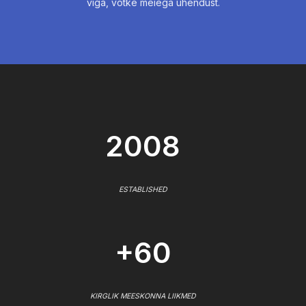
viga, võtke meiega ühendust.
2008
ESTABLISHED
+60
KIRGLIK MEESKONNA LIIKMED