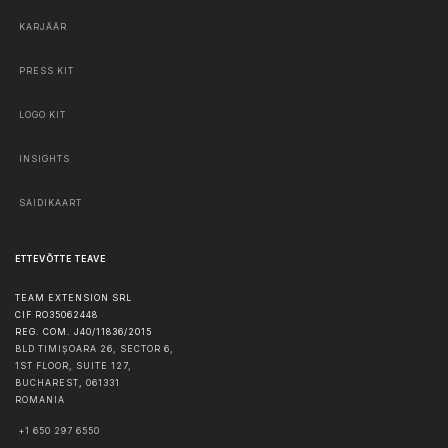
KARJÄÄR
PRESS KIT
LOGO KIT
INSIGHTS
SAIDIKAART
ETTEVÕTTE TEAVE
TEAM EXTENSION SRL
CIF RO35062448
REG. COM. J40/11836/2015
BLD TIMIȘOARA 26, SECTOR 6,
1ST FLOOR, SUITE 127,
BUCHAREST
,
061331
ROMANIA
+1 650 297 6550