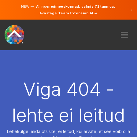
NEW —
AI insenerimeeskonnad, valmis 72 tunniga.
×
Avastage Team Extension AI →
Eesti
Inglise
MEIST
EKSPERTIIS
KUIDAS SEE TÖÖTAB
KARJÄÄR
Viga 404 -
PALKAMA
EESTI
lehte ei leitud
ET
ALUSTAMA
Lehekülge, mida otsisite, ei leitud, kui arvate, et see võib olla