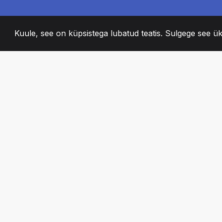
Kuule, see on küpsistega lubatud teatis. Sulgege see ük
2008
+
ESTABLISHED
KIRGLIK MEESKO