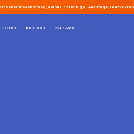
 insenerimeeskonnad, valmis 72 tunniga.
Avastage Team Exten
Belgia
 TÖÖTAB
KARJÄÄR
PALKAMA
Prantsusmaa
Iirimaa
Holland
Šveits
Ameerika Ühendriigid
Bosnia ja Hertsegoviina
Eesti
Läti
Moldova