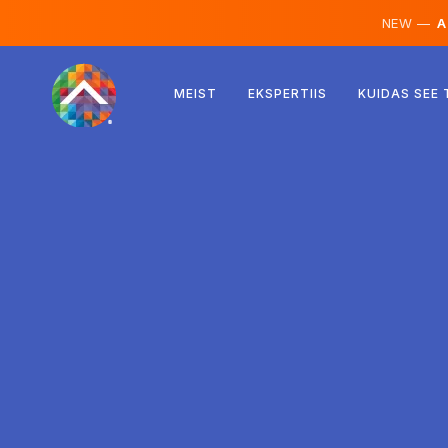
NEW —
AI
Austria
MEIST
EKSPERTIIS
KUIDAS SEE
Soome
Island
Luksemburg
Rootsi
Ühendkuningriik
Albaania
Tšehhi
Ungari
Põhja-Makedoonia