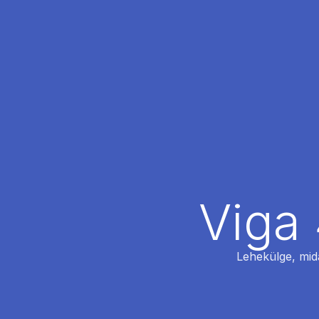
Viga 
Lehekülge, mida 