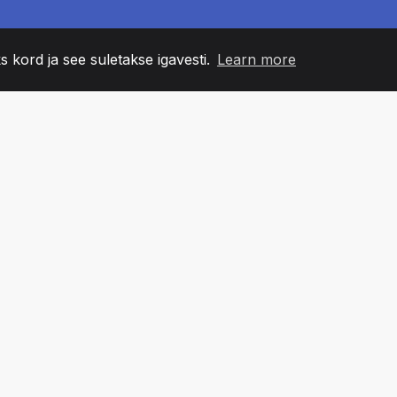
s kord ja see suletakse igavesti.
Learn more
60
+36
7
NNA LIIKMED
COUNTRIES
BÜRO