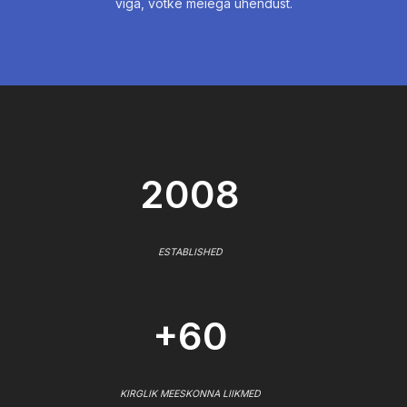
viga, võtke meiega ühendust.
2008
ESTABLISHED
+60
KIRGLIK MEESKONNA LIIKMED