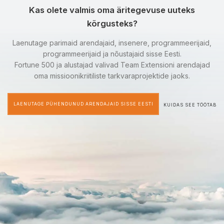
Kas olete valmis oma äritegevuse uuteks
kõrgusteks?
Laenutage parimaid arendajaid, insenere, programmeerijaid,
programmeerijaid ja nõustajaid sisse Eesti.
Fortune 500 ja alustajad valivad Team Extensioni arendajad
oma missioonikriitiliste tarkvaraprojektide jaoks.
LAENUTAGE PÜHENDUNUD ARENDAJAID SISSE EESTI
KUIDAS SEE TÖÖTAB