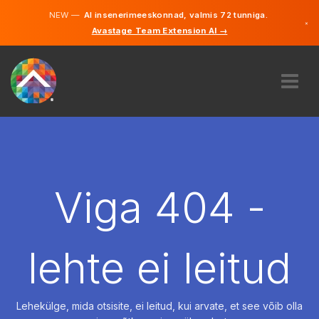
NEW —
AI insenerimeeskonnad, valmis 72 tunniga.
×
Avastage Team Extension AI →
Eesti
Inglise
MEIST
EKSPERTIIS
KUIDAS SEE TÖÖTAB
KARJÄÄR
Viga 404 -
PALKAMA
EESTI
lehte ei leitud
ET
ALUSTAMA
Lehekülge, mida otsisite, ei leitud, kui arvate, et see võib olla