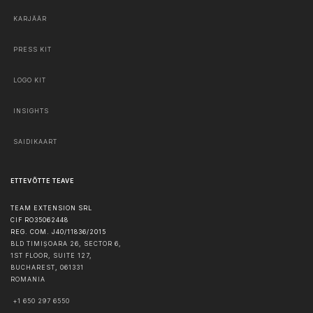
KARJÄÄR
PRESS KIT
LOGO KIT
INSIGHTS
SAIDIKAART
ETTEVÕTTE TEAVE
TEAM EXTENSION SRL
CIF RO35062448
REG. COM. J40/11836/2015
BLD TIMIȘOARA 26, SECTOR 6,
1ST FLOOR, SUITE 127,
BUCHAREST
,
061331
ROMANIA
+1 650 297 6550