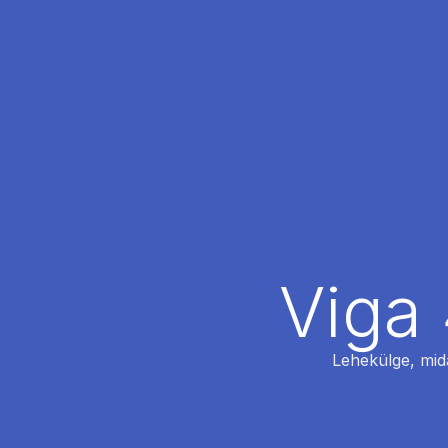
Viga 
Lehekülge, mida 