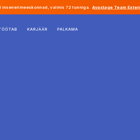
 insenerimeeskonnad, valmis 72 tunniga.
Avastage Team Exten
Belgia
 TÖÖTAB
KARJÄÄR
PALKAMA
Prantsusmaa
Iirimaa
Holland
Šveits
Ameerika Ühendriigid
Bosnia ja Hertsegoviina
Eesti
Läti
Moldova