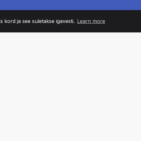
s kord ja see suletakse igavesti.
Learn more
60
+36
7
NNA LIIKMED
COUNTRIES
BÜRO