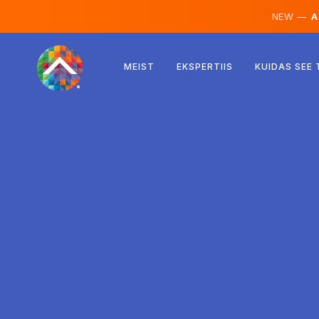
NEW —
AI
Austria
MEIST
EKSPERTIIS
KUIDAS SEE
Soome
Island
Luksemburg
Rootsi
Ühendkuningriik
Albaania
Tšehhi
Ungari
Põhja-Makedoonia