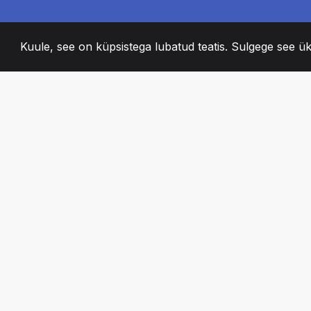
Kuule, see on küpsistega lubatud teatis. Sulgege see ük
2008
+
ESTABLISHED
KIRGLIK MEESKO