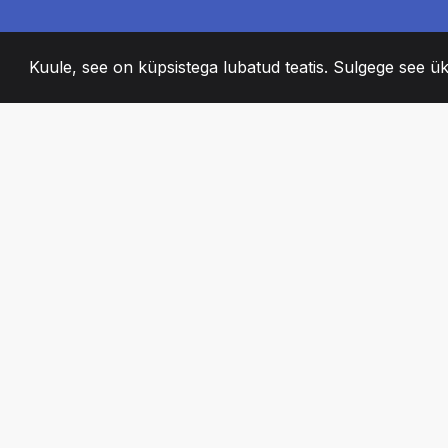
Kuule, see on küpsistega lubatud teatis. Sulgege see ük
2008
+
ESTABLISHED
KIRGLIK MEESKO