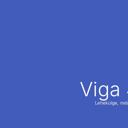
Viga 
Lehekülge, mida 