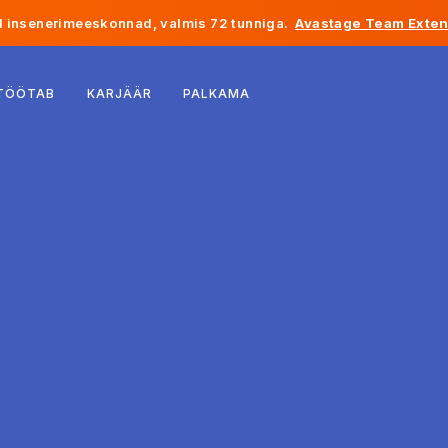
 insenerimeeskonnad, valmis 72 tunniga.
Avastage Team Exten
Belgia
 TÖÖTAB
KARJÄÄR
PALKAMA
Prantsusmaa
Iirimaa
Holland
Šveits
Ameerika Ühendriigid
Bosnia ja Hertsegoviina
Eesti
Läti
Moldova