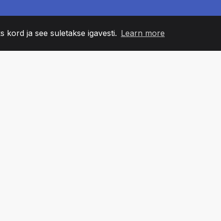
s kord ja see suletakse igavesti.
Learn more
60
+36
7
NNA LIIKMED
COUNTRIES
BÜRO