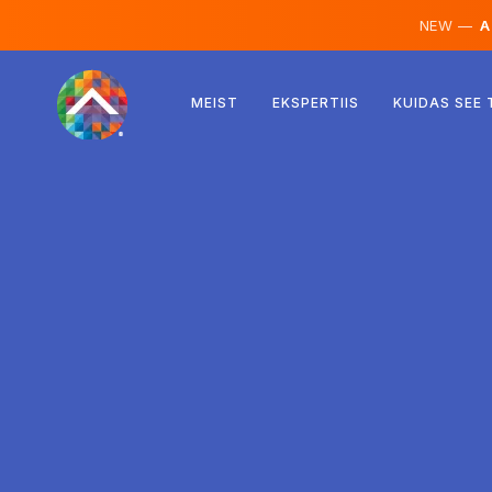
NEW —
AI
Austria
MEIST
EKSPERTIIS
KUIDAS SEE
Soome
Island
Luksemburg
Rootsi
Ühendkuningriik
Albaania
Tšehhi
Ungari
Põhja-Makedoonia