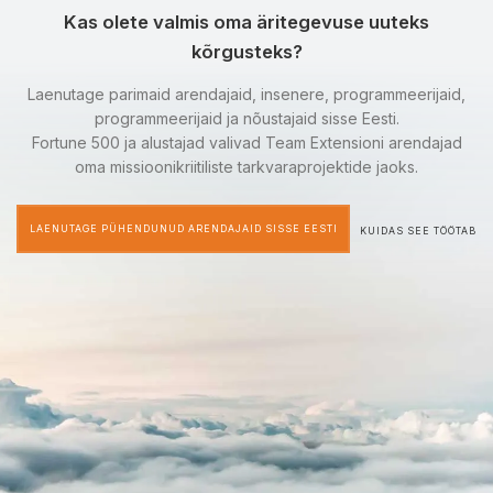
Kas olete valmis oma äritegevuse uuteks
kõrgusteks?
Laenutage parimaid arendajaid, insenere, programmeerijaid,
programmeerijaid ja nõustajaid sisse Eesti.
Fortune 500 ja alustajad valivad Team Extensioni arendajad
oma missioonikriitiliste tarkvaraprojektide jaoks.
LAENUTAGE PÜHENDUNUD ARENDAJAID SISSE EESTI
KUIDAS SEE TÖÖTAB