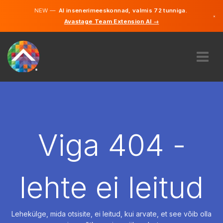
NEW —
AI insenerimeeskonnad, valmis 72 tunniga.
×
Avastage Team Extension AI →
Eesti
Inglise
MEIST
EKSPERTIIS
KUIDAS SEE TÖÖTAB
KARJÄÄR
Viga 404 -
PALKAMA
EESTI
lehte ei leitud
ET
ALUSTAMA
Lehekülge, mida otsisite, ei leitud, kui arvate, et see võib olla