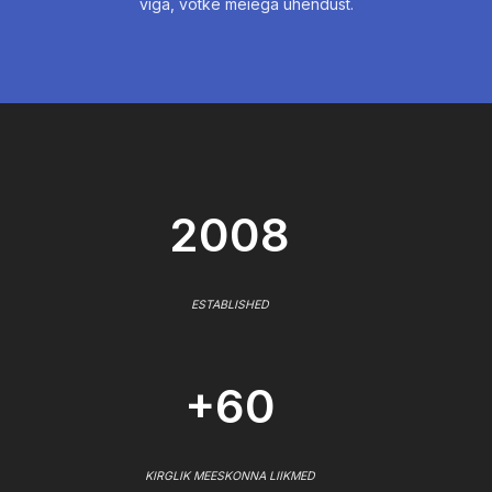
viga, võtke meiega ühendust.
2008
ESTABLISHED
+60
KIRGLIK MEESKONNA LIIKMED