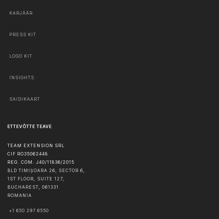
KARJÄÄR
PRESS KIT
LOGO KIT
INSIGHTS
SAIDIKAART
ETTEVÕTTE TEAVE
TEAM EXTENSION SRL
CIF RO35062448
REG. COM. J40/11836/2015
BLD TIMIȘOARA 26, SECTOR 6,
1ST FLOOR, SUITE 127,
BUCHAREST
,
061331
ROMANIA
+1 650 297 6550