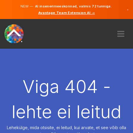
NEW —
AI insenerimeeskonnad, valmis 72 tunniga.
×
Avastage Team Extension AI →
Eesti
Inglise
MEIST
EKSPERTIIS
KUIDAS SEE TÖÖTAB
KARJÄÄR
Viga 404 -
PALKAMA
EESTI
lehte ei leitud
ET
ALUSTAMA
Lehekülge, mida otsisite, ei leitud, kui arvate, et see võib olla