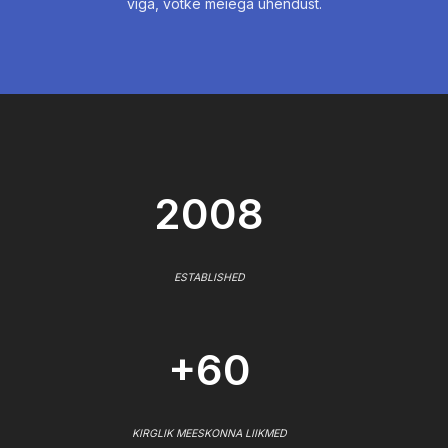
viga, võtke meiega ühendust.
2008
ESTABLISHED
+60
KIRGLIK MEESKONNA LIIKMED