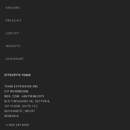
KARJÄÄR
PRESS KIT
LOGO KIT
INSIGHTS
SAIDIKAART
ETTEVÕTTE TEAVE
TEAM EXTENSION SRL
CIF RO35062448
REG. COM. J40/11836/2015
BLD TIMIȘOARA 26, SECTOR 6,
1ST FLOOR, SUITE 127,
BUCHAREST
,
061331
ROMANIA
+1 650 297 6550