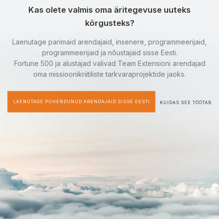
Kas olete valmis oma äritegevuse uuteks
kõrgusteks?
Laenutage parimaid arendajaid, insenere, programmeerijaid,
programmeerijaid ja nõustajaid sisse Eesti.
Fortune 500 ja alustajad valivad Team Extensioni arendajad
oma missioonikriitiliste tarkvaraprojektide jaoks.
LAENUTAGE PÜHENDUNUD ARENDAJAID SISSE EESTI
KUIDAS SEE TÖÖTAB