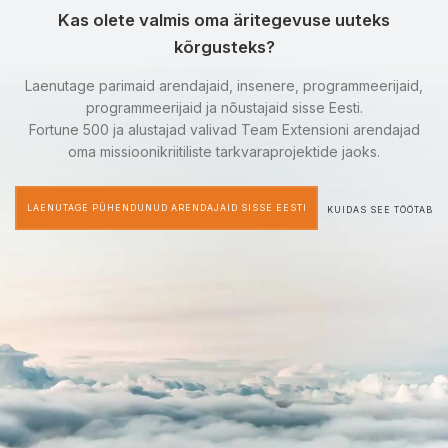
Kas olete valmis oma äritegevuse uuteks
kõrgusteks?
Laenutage parimaid arendajaid, insenere, programmeerijaid,
programmeerijaid ja nõustajaid sisse Eesti.
Fortune 500 ja alustajad valivad Team Extensioni arendajad
oma missioonikriitiliste tarkvaraprojektide jaoks.
LAENUTAGE PÜHENDUNUD ARENDAJAID SISSE EESTI
KUIDAS SEE TÖÖTAB