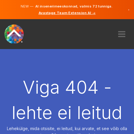
NEW —
AI insenerimeeskonnad, valmis 72 tunniga.
×
Avastage Team Extension AI →
Eesti
Inglise
MEIST
EKSPERTIIS
KUIDAS SEE TÖÖTAB
KARJÄÄR
Viga 404 -
PALKAMA
EESTI
lehte ei leitud
ET
ALUSTAMA
Lehekülge, mida otsisite, ei leitud, kui arvate, et see võib olla