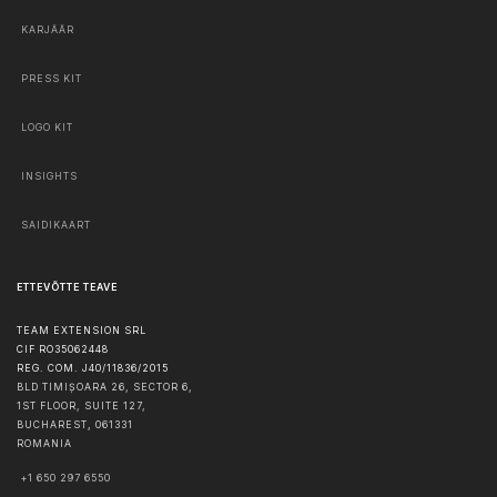
KARJÄÄR
PRESS KIT
LOGO KIT
INSIGHTS
SAIDIKAART
ETTEVÕTTE TEAVE
TEAM EXTENSION SRL
CIF RO35062448
REG. COM. J40/11836/2015
BLD TIMIȘOARA 26, SECTOR 6,
1ST FLOOR, SUITE 127,
BUCHAREST
,
061331
ROMANIA
+1 650 297 6550