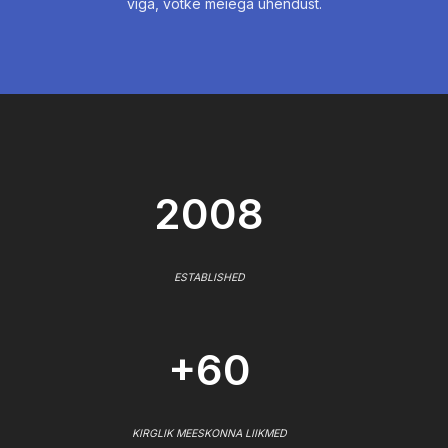
viga, võtke meiega ühendust.
2008
ESTABLISHED
+60
KIRGLIK MEESKONNA LIIKMED