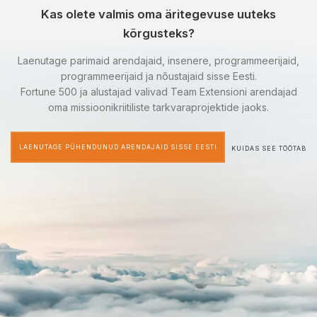
Kas olete valmis oma äritegevuse uuteks
kõrgusteks?
Laenutage parimaid arendajaid, insenere, programmeerijaid,
programmeerijaid ja nõustajaid sisse Eesti.
Fortune 500 ja alustajad valivad Team Extensioni arendajad
oma missioonikriitiliste tarkvaraprojektide jaoks.
LAENUTAGE PÜHENDUNUD ARENDAJAID SISSE EESTI
KUIDAS SEE TÖÖTAB