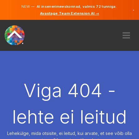
NEW —
AI insenerimeeskonnad, valmis 72 tunniga.
×
Avastage Team Extension AI →
Eesti
Inglise
MEIST
EKSPERTIIS
KUIDAS SEE TÖÖTAB
KARJÄÄR
Viga 404 -
PALKAMA
EESTI
lehte ei leitud
ET
ALUSTAMA
Lehekülge, mida otsisite, ei leitud, kui arvate, et see võib olla