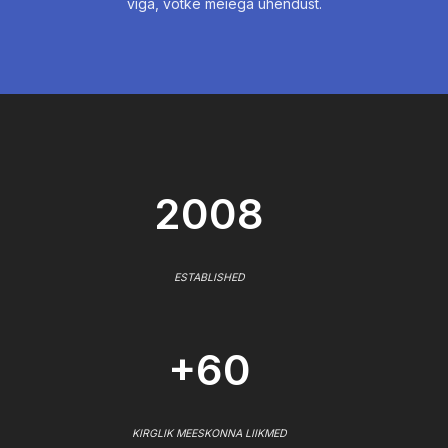
viga, võtke meiega ühendust.
2008
ESTABLISHED
+60
KIRGLIK MEESKONNA LIIKMED