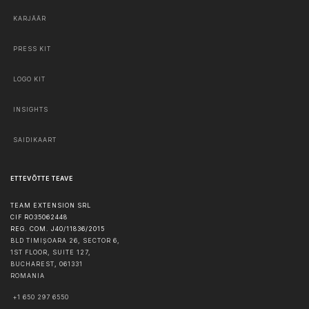
KARJÄÄR
PRESS KIT
LOGO KIT
INSIGHTS
SAIDIKAART
ETTEVÕTTE TEAVE
TEAM EXTENSION SRL
CIF RO35062448
REG. COM. J40/11836/2015
BLD TIMIȘOARA 26, SECTOR 6,
1ST FLOOR, SUITE 127,
BUCHAREST
,
061331
ROMANIA
+1 650 297 6550