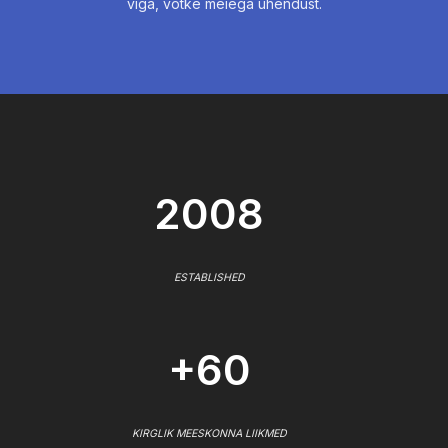
viga, võtke meiega ühendust.
2008
ESTABLISHED
+60
KIRGLIK MEESKONNA LIIKMED