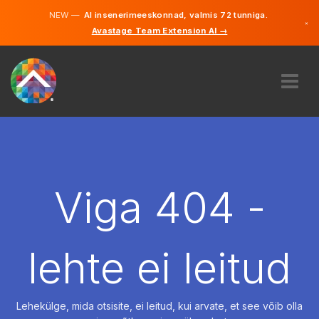
NEW —
AI insenerimeeskonnad, valmis 72 tunniga.
×
Avastage Team Extension AI →
Eesti
Inglise
MEIST
EKSPERTIIS
KUIDAS SEE TÖÖTAB
KARJÄÄR
Viga 404 -
PALKAMA
EESTI
lehte ei leitud
ET
ALUSTAMA
Lehekülge, mida otsisite, ei leitud, kui arvate, et see võib olla