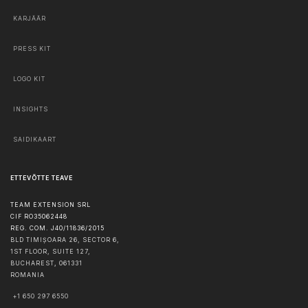
KARJÄÄR
PRESS KIT
LOGO KIT
INSIGHTS
SAIDIKAART
ETTEVÕTTE TEAVE
TEAM EXTENSION SRL
CIF RO35062448
REG. COM. J40/11836/2015
BLD TIMIȘOARA 26, SECTOR 6,
1ST FLOOR, SUITE 127,
BUCHAREST
,
061331
ROMANIA
+1 650 297 6550