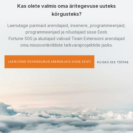
Kas olete valmis oma äritegevuse uuteks
kõrgusteks?
Laenutage parimaid arendajaid, insenere, programmeerijaid,
programmeerijaid ja nõustajaid sisse Eesti.
Fortune 500 ja alustajad valivad Team Extensioni arendajad
oma missioonikriitiliste tarkvaraprojektide jaoks.
LAENUTAGE PÜHENDUNUD ARENDAJAID SISSE EESTI
KUIDAS SEE TÖÖTAB