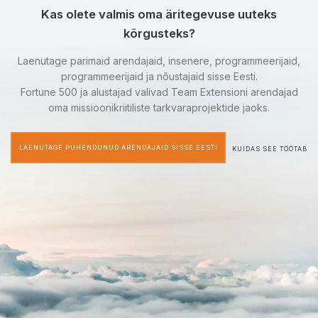
Kas olete valmis oma äritegevuse uuteks
kõrgusteks?
Laenutage parimaid arendajaid, insenere, programmeerijaid,
programmeerijaid ja nõustajaid sisse Eesti.
Fortune 500 ja alustajad valivad Team Extensioni arendajad
oma missioonikriitiliste tarkvaraprojektide jaoks.
LAENUTAGE PÜHENDUNUD ARENDAJAID SISSE EESTI
KUIDAS SEE TÖÖTAB