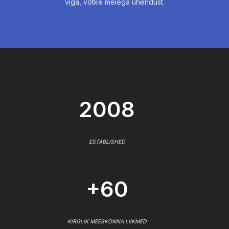
viga, võtke meiega ühendust.
2008
ESTABLISHED
+60
KIRGLIK MEESKONNA LIIKMED