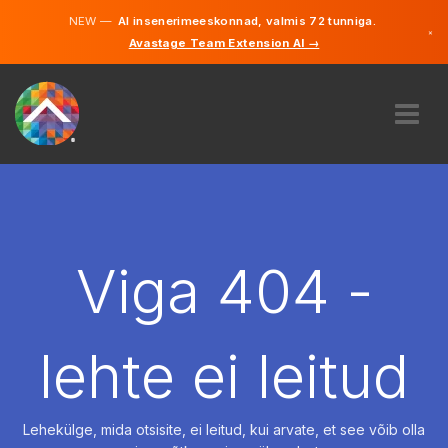
NEW —
AI insenerimeeskonnad, valmis 72 tunniga.
×
Avastage Team Extension AI →
Eesti
Inglise
MEIST
EKSPERTIIS
KUIDAS SEE TÖÖTAB
KARJÄÄR
Viga 404 -
PALKAMA
EESTI
lehte ei leitud
ET
ALUSTAMA
Lehekülge, mida otsisite, ei leitud, kui arvate, et see võib olla