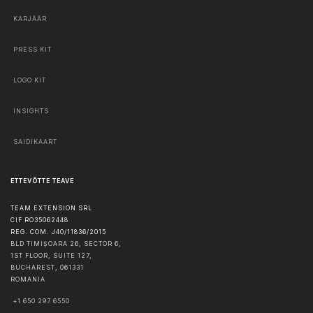
KARJÄÄR
PRESS KIT
LOGO KIT
INSIGHTS
SAIDIKAART
ETTEVÕTTE TEAVE
TEAM EXTENSION SRL
CIF RO35062448
REG. COM. J40/11836/2015
BLD TIMIȘOARA 26, SECTOR 6,
1ST FLOOR, SUITE 127,
BUCHAREST
,
061331
ROMANIA
+1 650 297 6550